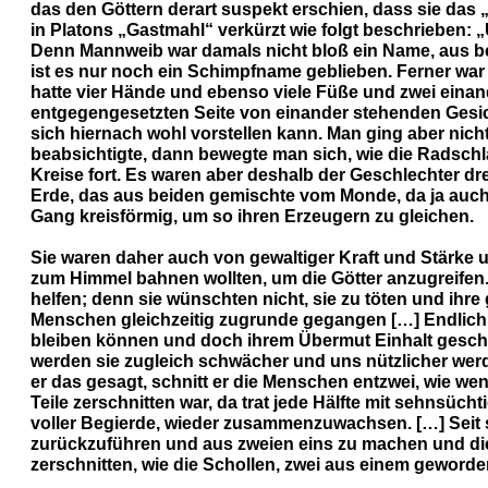
das den Göttern derart suspekt erschien, dass sie das 
in Platons „Gastmahl“ verkürzt wie folgt beschrieben: 
Denn Mannweib war damals nicht bloß ein Name, aus be
ist es nur noch ein Schimpfname geblieben. Ferner war
hatte vier Hände und ebenso viele Füße und zwei eina
entgegengesetzten Seite von einander stehenden Gesich
sich hiernach wohl vorstellen kann. Man ging aber nich
beabsichtigte, dann bewegte man sich, wie die Radschla
Kreise fort. Es waren aber deshalb der Geschlechter d
Erde, das aus beiden gemischte vom Monde, da ja auch 
Gang kreisförmig, um so ihren Erzeugern zu gleichen.
Sie waren daher auch von gewaltiger Kraft und Stärke 
zum Himmel bahnen wollten, um die Götter anzugreifen. 
helfen; denn sie wünschten nicht, sie zu töten und ih
Menschen gleichzeitig zugrunde gegangen […] Endlich 
bleiben können und doch ihrem Übermut Einhalt geschie
werden sie zugleich schwächer und uns nützlicher werd
er das gesagt, schnitt er die Menschen entzwei, wie we
Teile zerschnitten war, da trat jede Hälfte mit sehnsüc
voller Begierde, wieder zusammenzuwachsen. […] Seit s
zurückzuführen und aus zweien eins zu machen und di
zerschnitten, wie die Schollen, zwei aus einem geworde