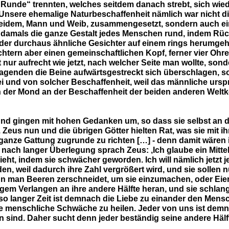
„Runde“ trennten, welches seitdem danach strebt, sich wie
„Unsere ehemalige Naturbeschaffenheit nämlich war nicht die
idem, Mann und Weib, zusammengesetzt, sondern auch ein w
 damals die ganze Gestalt jedes Menschen rund, indem Rück
nder durchaus ähnliche Gesichter auf einem rings herumge
tern aber einen gemeinschaftlichen Kopf, ferner vier Ohren
t nur aufrecht wie jetzt, nach welcher Seite man wollte, s
genden die Beine aufwärtsgestreckt sich überschlagen, so, 
rei und von solcher Beschaffenheit, weil das männliche urs
der Mond an der Beschaffenheit der beiden anderen Weltkör
und gingen mit hohen Gedanken um, so dass sie selbst an d
Zeus nun und die übrigen Götter hielten Rat, was sie mit ih
re ganze Gattung zugrunde zu richten […] - denn damit wä
nach langer Überlegung sprach Zeus: ‚Ich glaube ein Mitte
ht, indem sie schwächer geworden. Ich will nämlich jetzt j
en, weil dadurch ihre Zahl vergrößert wird, und sie sollen
nn man Beeren zerschneidet, um sie einzumachen, oder Eier 
htigem Verlangen an ihre andere Hälfte heran, und sie schla
o langer Zeit ist demnach die Liebe zu einander den Mensc
e menschliche Schwäche zu heilen. Jeder von uns ist demn
n sind. Daher sucht denn jeder beständig seine andere Hälf