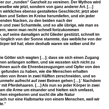
der zur „runden“ Ganzheit zu vereinen. Der Mythos wird
selbe wie jetzt, sondern von ganz anderer Art. […]
irkliches ebenso gestaltetes Geschlecht; jetzt aber
en und Seiten im Kreise herumliefen, und ein jeder
henden Nacken, zu den beiden nach der
 und zwei Schamteile, und so alle übrige, wie man es
ondern, wenn man recht schnell fortzukommen
auf seine damaligen acht Glieder gestützt, schnell im
prünglich von der Sonne stammte, das weibliche von der
per teil hat; eben deshalb waren sie selber und ihr
ie Götter sich wagten […]; dass sie sich einen Zugang
nen anfangen sollten, und sie wussten sich nicht zu
ren ihnen auch die Ehrenbezeugungen und Opfer von den
l gefunden zu haben, wie die Menschen erhalten
eden von ihnen in zwei Hälften zerschneiden, und so
 nunmehr aufrecht auf zwei Beinen gehen […].‘ Nachdem
mit Pferdehaaren. […] Als nun so jeder Körper in zwei
ngen die Arme um einander und hielten sich umfasst,
hen eingeboren und sucht die alte Natur
ach nur eine Halbmarke von einem Menschen, weil wir
te.“