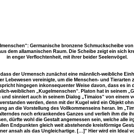
lmenschen“:
Germanische bronzene Schmuckscheibe von 
 aus dem allamanischen Raum.
Die Scheibe zeigt ein sich k
in enger Verflochtenheit,
mit ihrer beider Seelenvögel.
dass der Urmensch zunächst eine männlich-weibliche Einheit
riger Lebewesen vereinigte, um die Menschen- und Tierarten
spricht hingegen inkonsequenter Weise davon, dass es in d
nlich-weiblichen „Kugelmenschen“.
Platon hat in seinem „
nd sinniert auch in seinem Dialog „Timaios“ von einem 
f verstanden werden, denn mit der Kugel wird ein Objekt o
mung an die Vorstellung des Vollkommenseins heran. Im „Tim
ie alterndes noch erkrankendes Ganzes und verlieh ihm di
sen, dürfte wohl die Gestalt angemessen sein, welche alle i
allen Endpunkten gleich weit abstehende kreisförmige Gesta
ner ansah als das Ungleichartige. […]“ Hier wird ein Ideal