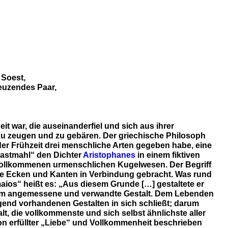
Soest,
reuzendes Paar,
 war, die auseinanderfiel und sich aus ihrer
 zu zeugen und zu gebären. Der griechische Philosoph
er Frühzeit drei menschliche Arten gegeben habe, eine
Gastmahl“ den Dichter
Aristophanes
in einem fiktiven
vollkommenen urmenschlichen Kugelwesen. Der Begriff
hne Ecken und Kanten in Verbindung gebracht. Was rund
aios“ heißt es: „Aus diesem Grunde […] gestaltete er
e ihm angemessene und verwandte Gestalt. Dem Lebenden
rgend vorhandenen Gestalten in sich schließt; darum
lt, die vollkommenste und sich selbst ähnlichste aller
 von erfüllter „Liebe“ und Vollkommenheit beschrieben